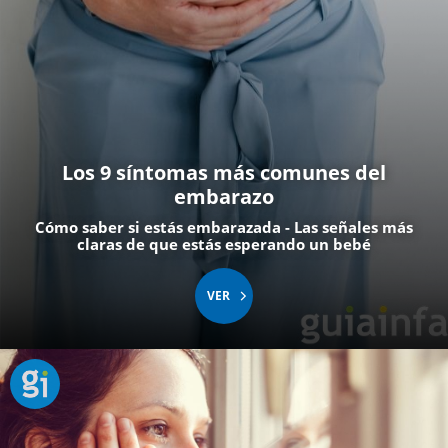
Los 9 síntomas más comunes del
embarazo
Cómo saber si estás embarazada - Las señales más
claras de que estás esperando un bebé
VER