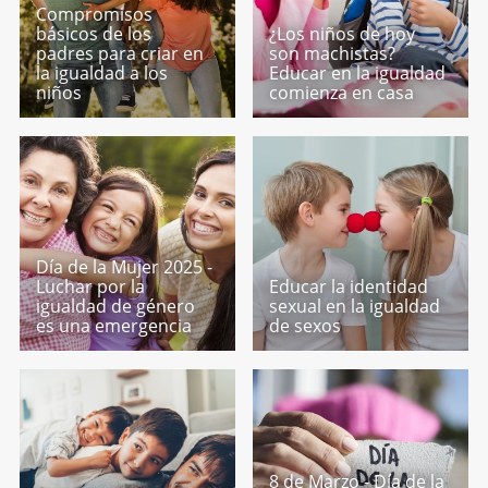
Compromisos
básicos de los
¿Los niños de hoy
padres para criar en
son machistas?
la igualdad a los
Educar en la igualdad
niños
comienza en casa
Día de la Mujer 2025 -
Luchar por la
Educar la identidad
igualdad de género
sexual en la igualdad
es una emergencia
de sexos
8 de Marzo - Día de la