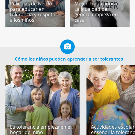
Películas de Netflix
Mujer Trabajadora -
para educar en
La igualdad de
tolerancia y respeto
género empieza en
a los niños
casa
Cómo los niños pueden aprender a ser tolerantes
La tolerancia empieza en el
Actividades escola
hogar del niño
enseñar la toleranc