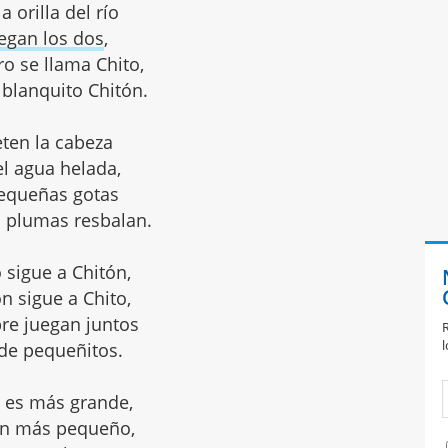
la orilla del río
egan los dos
,
ro se llama Chito,
 blanquito Chitón.
ten la cabeza
el agua helada,
equeñas gotas
s plumas resbalan.
 sigue a Chitón,
n sigue a Chito,
re juegan juntos
R
l
de pequeñitos.
o es más grande,
ón más pequeño,