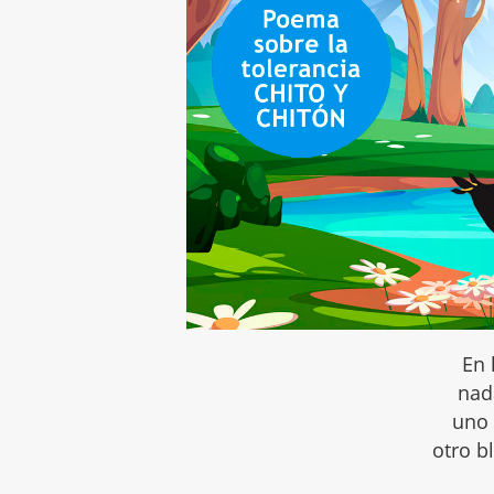
En 
na
uno 
otro b