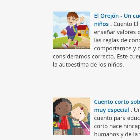
El Orejón - Un cu
niños
.
Cuento El
enseñar valores d
las reglas de con
comportarnos y q
consideramos correcto. Este cuen
la autoestima de los niños.
Cuento corto sob
muy especial
.
Un
cuento para educa
corto hace hincap
humanos y de la v