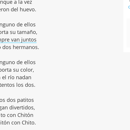
nque a la vez
C
eron del huevo.
inguno de ellos
rta su tamaño,
pre van juntos
 dos hermanos.
inguno de ellos
orta su color,
 el río nadan
tentos los dos.
os dos patitos
gan divertidos,
ito con Chitón
itón con Chito.