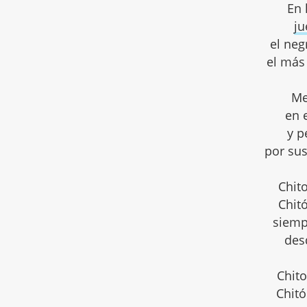
En 
ju
el neg
el más
Me
en 
y p
por su
Chito
Chitó
siemp
des
Chit
Chit