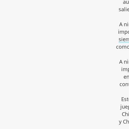
au
sali
A n
impo
siem
como
A n
imp
en
con
Est
jue
Ch
y Ch