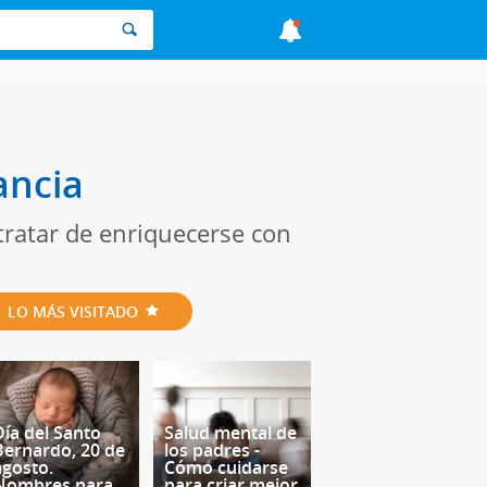
ancia
 tratar de enriquecerse con
LO MÁS VISITADO
Día del Santo
Salud mental de
Bernardo, 20 de
los padres -
agosto.
Cómo cuidarse
Nombres para
para criar mejor