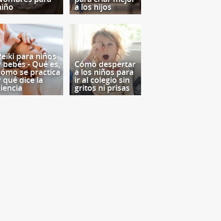
niño
a los hijos
Reiki para niños
y bebés - Qué es,
Cómo despertar
cómo se practica
a los niños para
y qué dice la
ir al colegio sin
ciencia
gritos ni prisas