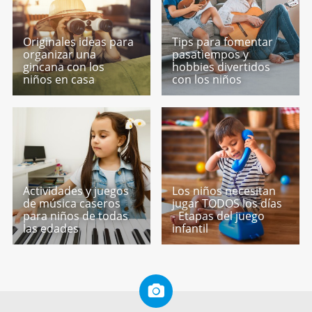
Originales ideas para
Tips para fomentar
organizar una
pasatiempos y
gincana con los
hobbies divertidos
niños en casa
con los niños
Actividades y juegos
Los niños necesitan
de música caseros
jugar TODOS los días
para niños de todas
- Etapas del juego
las edades
infantil