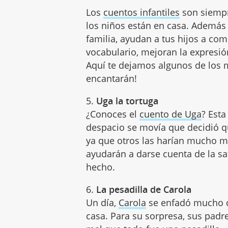
Los
cuentos infantiles
son siempr
los niños están en casa. Ademá
familia, ayudan a tus hijos a c
vocabulario, mejoran la expresión 
Aquí te dejamos algunos de los
encantarán!
5.
Uga la tortuga
¿Conoces el
cuento de Uga
? Esta
despacio se movía que decidió qu
ya que otros las harían mucho m
ayudarán a darse cuenta de la sat
hecho.
6.
La pesadilla de Carola
Un día,
Carola
se enfadó mucho co
casa. Para su sorpresa, sus padr