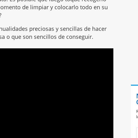
momento de limpiar y colocarlo todo en su
?
alidades preciosas y sencillas de hacer
sa o que son sencillos de conseguir.
R
l