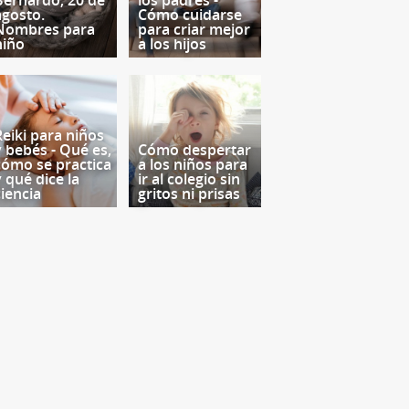
Bernardo, 20 de
los padres -
agosto.
Cómo cuidarse
Nombres para
para criar mejor
niño
a los hijos
Reiki para niños
y bebés - Qué es,
Cómo despertar
cómo se practica
a los niños para
y qué dice la
ir al colegio sin
ciencia
gritos ni prisas