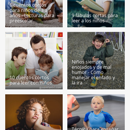
6 cuentos cortos
para niños de 3 a 5
años - Lecturas para
9 fábulas cortas para
preescolar
leer a los niños
Niños siempre
enojados y de mal
humor - Cómo
10 cuentos cortos
manejar el enfado y
para leer con niños
la ira
Técnica para enseñar