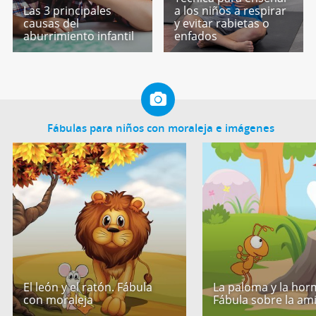
Las 3 principales
a los niños a respirar
causas del
y evitar rabietas o
aburrimiento infantil
enfados
Fábulas para niños con moraleja e imágenes
El león y el ratón. Fábula
La paloma y la hor
con moraleja
Fábula sobre la am