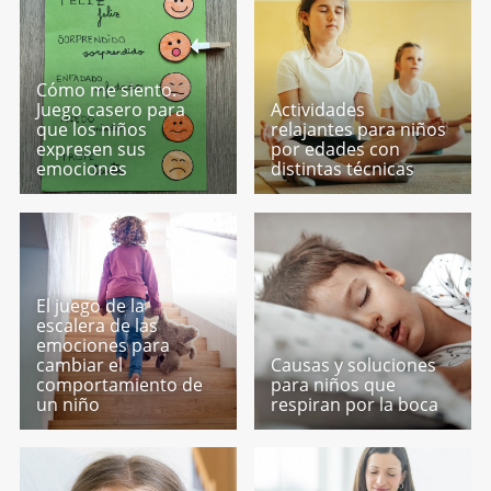
Cómo me siento.
Juego casero para
Actividades
que los niños
relajantes para niños
expresen sus
por edades con
emociones
distintas técnicas
El juego de la
escalera de las
emociones para
cambiar el
Causas y soluciones
comportamiento de
para niños que
un niño
respiran por la boca