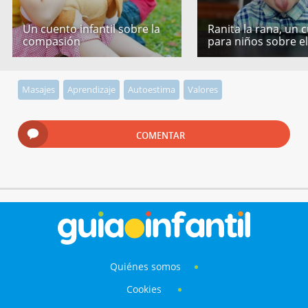
Un cuento infantil sobre la
Ranita la rana, un 
compasión
para niños sobre e
Masajes
Aprendizaje
Autoestima
Valores
COMENTAR
Quiénes somos
Cookies