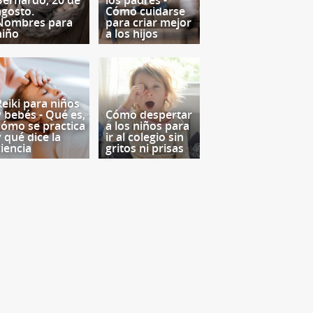
Bernardo, 20 de
los padres -
agosto.
Cómo cuidarse
Nombres para
para criar mejor
niño
a los hijos
Reiki para niños
y bebés - Qué es,
Cómo despertar
cómo se practica
a los niños para
y qué dice la
ir al colegio sin
ciencia
gritos ni prisas