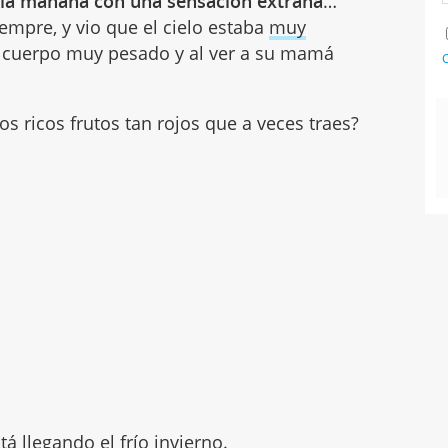
 la mañana con una sensación extraña
…
empre, y vio que el cielo estaba
muy
su cuerpo muy pesado y al ver a su mamá
C
 ricos frutos tan rojos que a veces traes?
stá llegando
el frío invierno
.