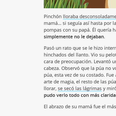
Pinchón
lloraba desconsoladam
mamá… si seguía así hasta por la
pompas con su papá. Él quería h
simplemente no le dejaban
.
Pasó un rato que se le hizo inter
hinchados del llanto. Vio su pel
cara de preocupación. Levantó u
cabeza. Observó que la púa no vo
púa, esta vez de su costado. Fu
arte de magia, el resto de las p
llorar,
se secó las lágrimas
y miró
pudo verlo todo con más clarid
El abrazo de su mamá fue el más 