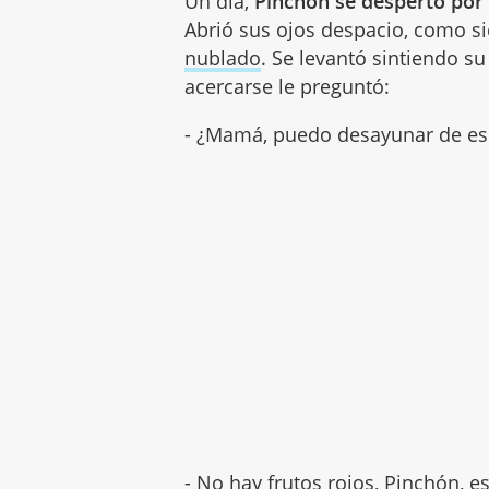
Un día,
Pinchón se despertó por
Abrió sus ojos despacio, como si
nublado
. Se levantó sintiendo 
acercarse le preguntó:
- ¿Mamá, puedo desayunar de esos
- No hay frutos rojos, Pinchón, e