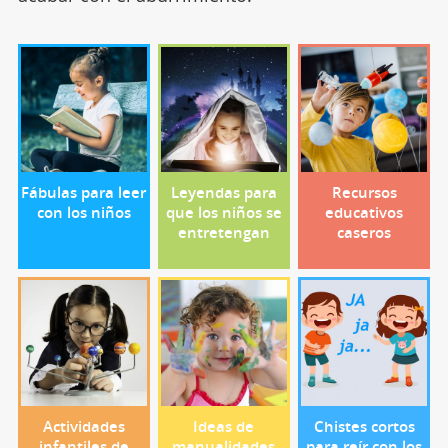
Fábulas para leer
Leyendas para
Recursos
con los niños
que los niños se
educativos
entretengan
caseros
Actividades
Ideas de
Chistes cortos
infantiles de
manualidades
para reír con los