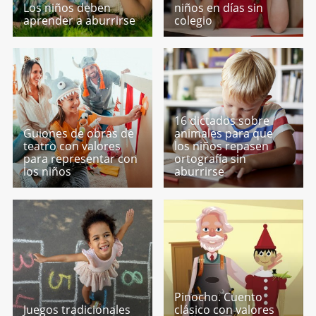
Los niños deben
niños en días sin
aprender a aburrirse
colegio
16 dictados sobre
Guiones de obras de
animales para que
teatro con valores
los niños repasen
para representar con
ortografía sin
los niños
aburrirse
Pinocho. Cuento
Juegos tradicionales
clásico con valores