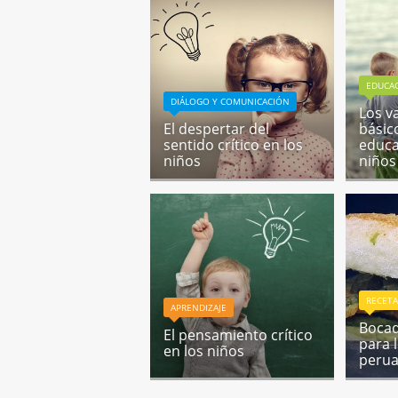
EDUCA
DIÁLOGO Y COMUNICACIÓN
Los v
El despertar del
básic
sentido crítico en los
educa
niños
niños
RECETA
APRENDIZAJE
Bocad
El pensamiento crítico
para 
en los niños
peru