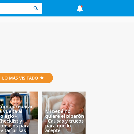
LO MÁS VISITADO
Cómo preparar
a vuelta al
Mi bebé no
olegio -
quiere el biberón
Checklist y
- Causas y trucos
consejos para
para que lo
evitar prisas
acepte