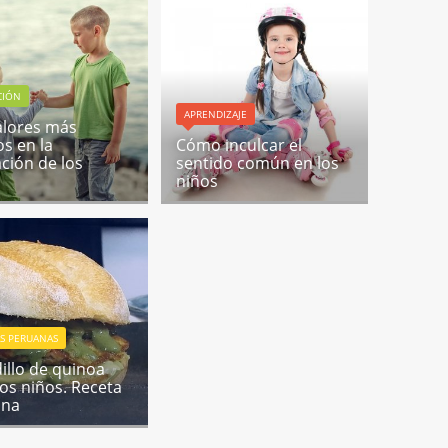
CIÓN
APRENDIZAJE
alores más
os en la
Cómo inculcar el
ción de los
sentido común en los
niños
S PERUANAS
illo de quinoa
los niños. Receta
ana