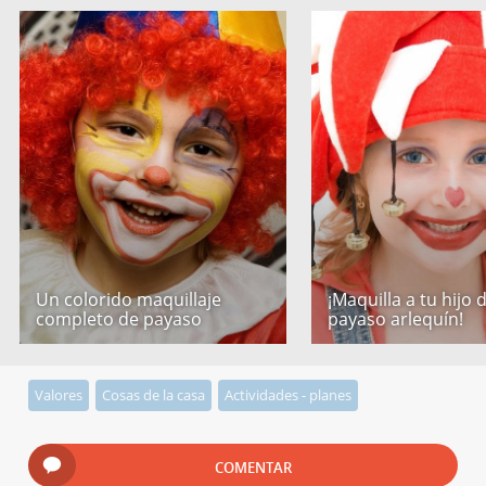
Un colorido maquillaje
¡Maquilla a tu hijo 
completo de payaso
payaso arlequín!
Valores
Cosas de la casa
Actividades - planes
COMENTAR