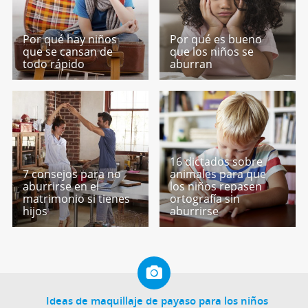
Por qué hay niños
Por qué es bueno
que se cansan de
que los niños se
todo rápido
aburran
16 dictados sobre
7 consejos para no
animales para que
aburrirse en el
los niños repasen
matrimonio si tienes
ortografía sin
hijos
aburrirse
Ideas de maquillaje de payaso para los niños