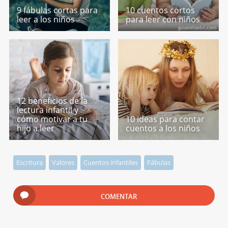
9 fábulas cortas para
10 cuentos cortos
leer a los niños
para leer con niños
12 beneficios de la
lectura infantil y
cómo motivar a tu
10 ideas para contar
hijo a leer
cuentos a los niños
Escritura
Valores
Cuentos infantiles
Fábulas
COMENTAR