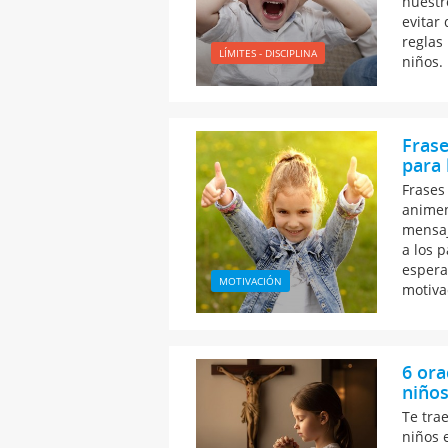
nuestr
evitar
reglas 
LÍMITES - DISCIPLINA
niños.
Frase
para 
Frases
animen
mensaj
a los 
espera
MOTIVACIÓN
motiva
6 ora
niños
Te tra
niños 