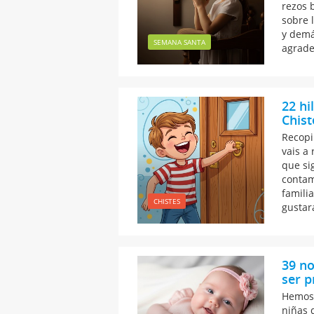
rezos 
sobre l
y demá
SEMANA SANTA
agrade
22 hi
Chist
Recopi
vais a 
que si
contam
familia
CHISTES
gustar
39 no
ser p
Hemos 
niñas 