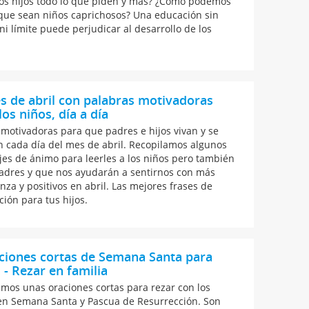
os hijos todo lo que piden y más? ¿Cómo podemos
 que sean niños caprichosos? Una educación sin
ni límite puede perjudicar al desarrollo de los
s de abril con palabras motivadoras
los niños, día a día
 motivadoras para que padres e hijos vivan y se
 cada día del mes de abril. Recopilamos algunos
es de ánimo para leerles a los niños pero también
padres y que nos ayudarán a sentirnos con más
nza y positivos en abril. Las mejores frases de
ción para tus hijos.
ciones cortas de Semana Santa para
 - Rezar en familia
emos unas oraciones cortas para rezar con los
en Semana Santa y Pascua de Resurrección. Son