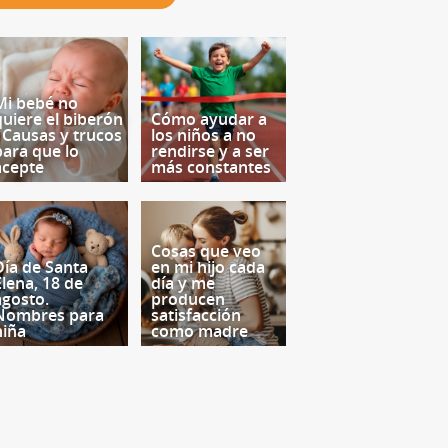
Mi bebé no
quiere el biberón
Cómo ayudar a
- Causas y trucos
los niños a no
para que lo
rendirse y a ser
acepte
más constantes
Cosas que veo
Día de Santa
en mi hijo cada
Elena, 18 de
día y me
agosto.
producen
Nombres para
satisfacción
niña
como madre