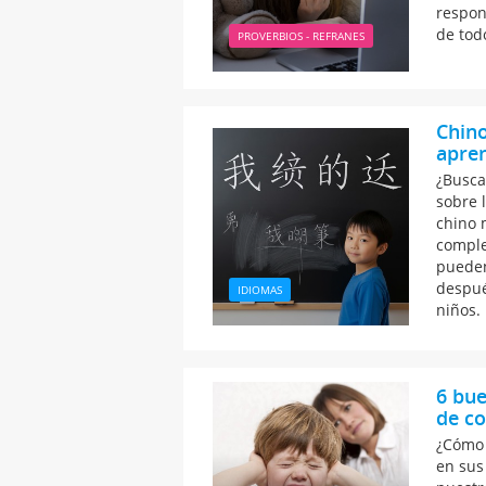
respon
de todo
PROVERBIOS - REFRANES
Chino
apre
¿Busca
sobre 
chino 
comple
pueden
despué
IDIOMAS
niños.
6 bue
de co
¿Cómo 
en sus