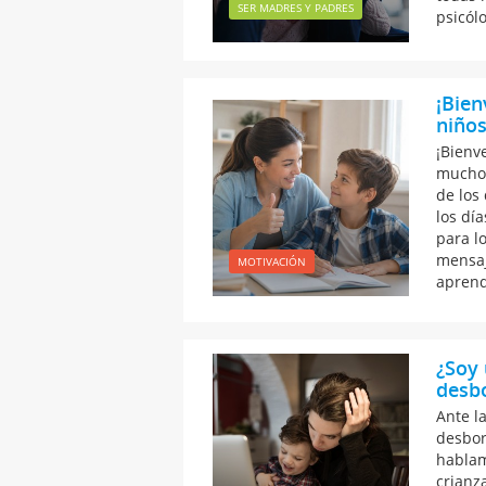
SER MADRES Y PADRES
psicólo
¡Bien
niños
¡Bienve
muchos
de los
los día
para l
mensaj
MOTIVACIÓN
aprend
¿Soy
desb
Ante l
desbor
hablam
crianz