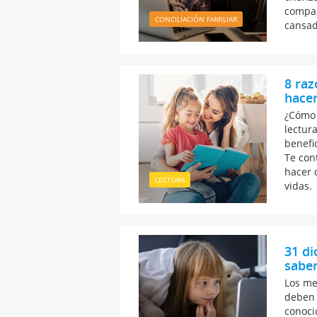
compar
CONCILIACIÓN FAMILIAR
cansad
8 raz
hacer
¿Cómo 
lectur
benefi
Te con
hacer 
LECTURA
vidas.
31 di
sabe
Los me
deben 
conoci