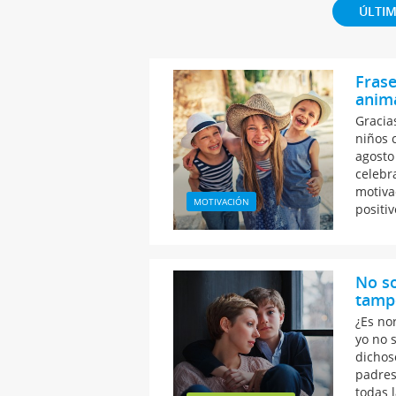
ÚLTIM
Frase
anima
Gracia
niños 
agosto
celebr
motiva
MOTIVACIÓN
positi
No so
tamp
¿Es no
yo no 
dichos
padres
todas 