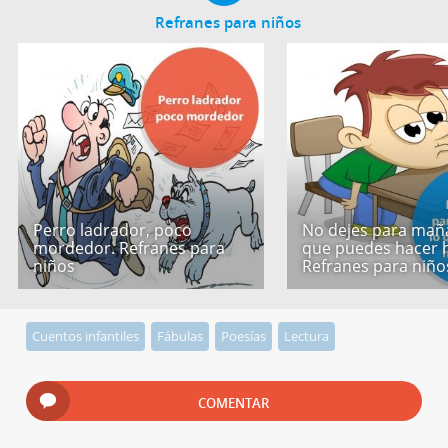
Refranes para niños
Perro ladrador, poco
No dejes para mañ
mordedor. Refranes para
que puedes hacer 
niños
Refranes para niño
Cuentos infantiles
Fábulas
Poesías
Lectura
COMENTAR