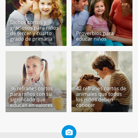
Dichos cortos y
graciosos para niños
de tercer y cuarto
Proverbios para
grado de primaria
educar niños
36 refranes cortos
42 refranes cortos de
para niños con su
animales que todos
significado que
los niños deben
educan en valores
conocer