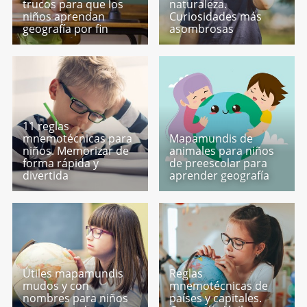
trucos para que los
naturaleza.
niños aprendan
Curiosidades más
geografía por fin
asombrosas
11 reglas
mnemotécnicas para
Mapamundis de
niños. Memorizar de
animales para niños
forma rápida y
de preescolar para
divertida
aprender geografía
Útiles mapamundis
Reglas
mudos y con
mnemotécnicas de
nombres para niños
países y capitales.