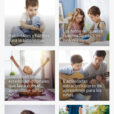
Los niños no quieren
Habilidades y hábitos
cuentos fantásticos,
para la autonomía
sino reales
Cuáles son los
estados emocionales
6 actividades
que favorecen el
extracurriculares de
aprendizaje de los
aprendizaje para los
niños
niños