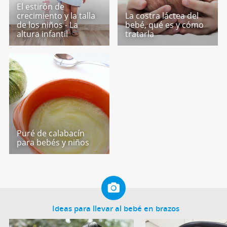
El estirón de
crecimiento y la talla
La costra láctea del
de los niños - La
bebé, qué es y cómo
altura infantil
tratarla
Puré de calabacín
para bebés y niños
Ideas para llevar al bebé en brazos