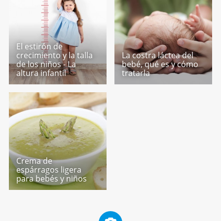
El estirón de
crecimiento y la talla
La costra láctea del
de los niños - La
bebé, qué es y cómo
altura infantil
tratarla
Crema de
espárragos ligera
para bebés y niños