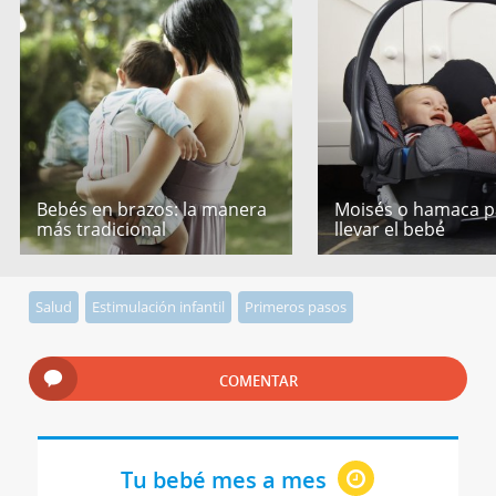
Bebés en brazos: la manera
Moisés o hamaca p
más tradicional
llevar el bebé
Salud
Estimulación infantil
Primeros pasos
COMENTAR
Tu bebé mes a mes