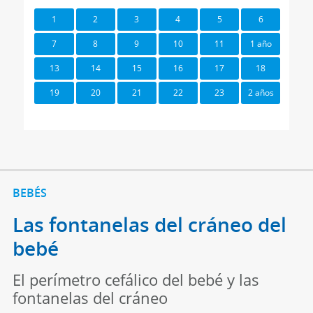
1
2
3
4
5
6
7
8
9
10
11
1 año
13
14
15
16
17
18
19
20
21
22
23
2 años
BEBÉS
Las fontanelas del cráneo del
bebé
El perímetro cefálico del bebé y las
fontanelas del cráneo