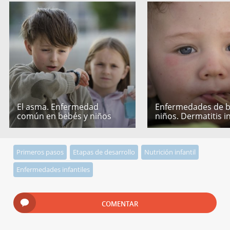
El asma. Enfermedad
Enfermedades de b
común en bebés y niños
niños. Dermatitis in
Primeros pasos
Etapas de desarrollo
Nutrición infantil
Enfermedades infantiles
COMENTAR