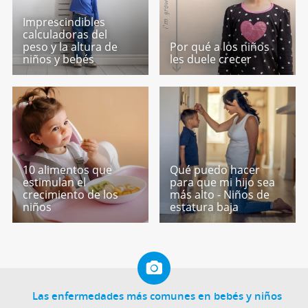
Imprescindibles
calculadoras del
peso y la altura de
Por qué a los niños
niños y bebés
les duele crecer
10 alimentos que
Qué puedo hacer
estimulan el
para que mi hijo sea
crecimiento de los
más alto - Niños de
niños
estatura baja
Las enfermedades más comunes en bebés y niños