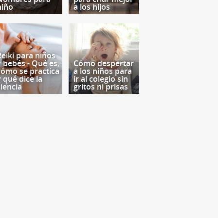
niño
a los hijos
Reiki para niños
y bebés - Qué es,
Cómo despertar
cómo se practica
a los niños para
y qué dice la
ir al colegio sin
ciencia
gritos ni prisas