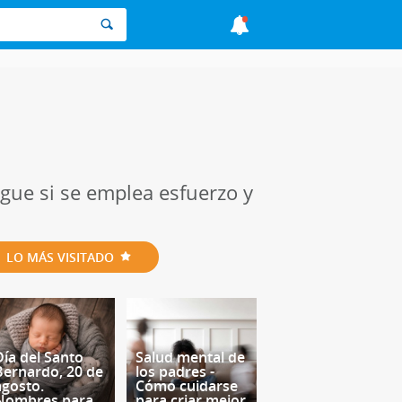
igue si se emplea esfuerzo y
LO MÁS VISITADO
Día del Santo
Salud mental de
Bernardo, 20 de
los padres -
agosto.
Cómo cuidarse
Nombres para
para criar mejor