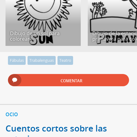
Dibujo de un sol para
Dibujo de la estaci
colorear
primavera para col
Fábulas
Trabalenguas
Teatro
COMENTAR
OCIO
Cuentos cortos sobre las