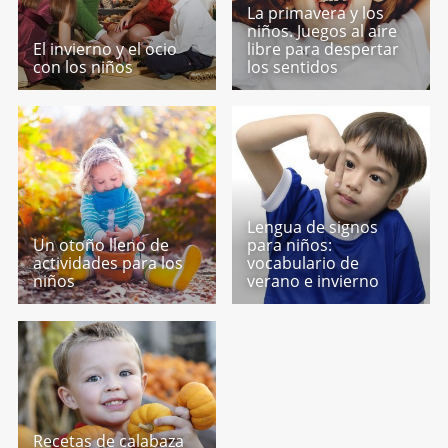
La primavera y los
niños. Juegos al aire
El invierno y el ocio
libre para despertar
con los niños
los sentidos
Lengua de signos
Un otoño lleno de
para niños:
actividades para los
vocabulario de
niños
verano e invierno
Recetas de calabaza