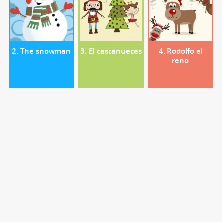
2. The snowman
3. El cascanueces
4. Rodolfo el
reno