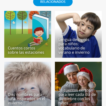
RELACIONADOS
Lengua de signos
para niños:
Cuentos cortos
vocabulario de
sobre las estaciones
verano e invierno
31 cuentos cortos
Diez nombres para
para leer cada día de
niña inspirados en el
diciembre con los
invierno
niños