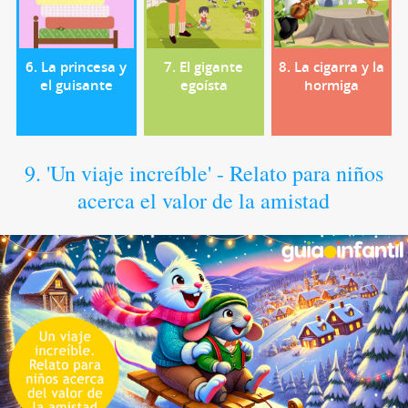
6. La princesa y
7. El gigante
8. La cigarra y la
el guisante
egoísta
hormiga
9. 'Un viaje increíble' - Relato para niños
acerca el valor de la amistad