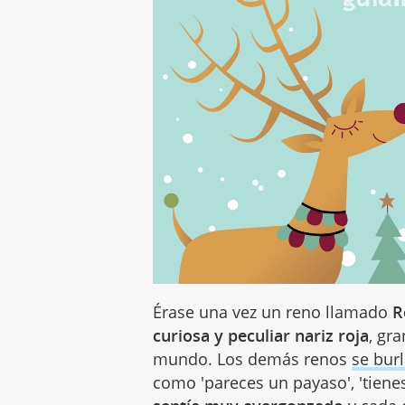
Érase una vez un reno llamado
R
curiosa y peculiar nariz roja
, gr
mundo. Los demás renos
se bur
como 'pareces un payaso', 'tien