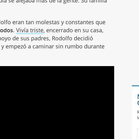
ía se alejaba más de la gente. Su familia
dolfo eran tan molestas y constantes que
todos
.
Vivía triste
, encerrado en su casa,
oyo de sus padres, Rodolfo decidió
a y empezó a caminar sin rumbo durante
R
l