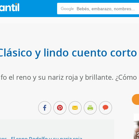
Clásico y lindo cuento cort
 el reno y su nariz roja y brillante. ¿Cómo
os - El reno Rodolfo y su nariz roja