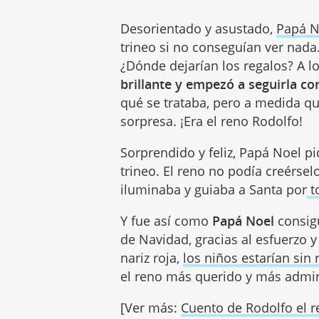
Desorientado y asustado,
Papá N
trineo si no conseguían ver nad
¿Dónde dejarían los regalos? A lo
brillante y empezó a seguirla co
qué se trataba, pero a medida q
sorpresa. ¡Era el reno Rodolfo!
Sorprendido y feliz, Papá Noel pi
trineo. El reno no podía creérsel
iluminaba y guiaba a Santa por
t
Y fue así como
Papá Noel
consigu
de Navidad, gracias al esfuerzo y
nariz roja,
los niños estarían sin
el reno más querido y más admir
[Ver más:
Cuento de Rodolfo el r