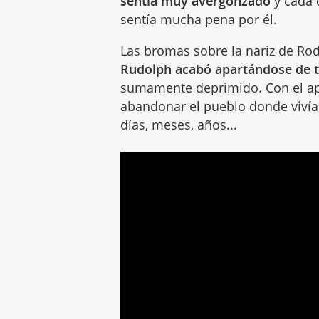
sentía muy avergonzado
y cada d
sentía mucha pena por él.
Las bromas sobre la nariz de Ro
Rudolph acabó apartándose de 
sumamente deprimido. Con el ap
abandonar el pueblo donde viví
días, meses, años...