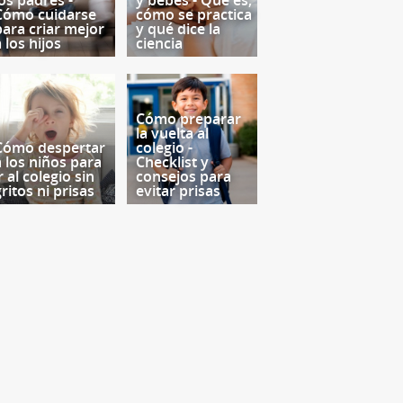
los padres -
y bebés - Qué es,
Cómo cuidarse
cómo se practica
para criar mejor
y qué dice la
 los hijos
ciencia
Cómo preparar
la vuelta al
Cómo despertar
colegio -
a los niños para
Checklist y
r al colegio sin
consejos para
ritos ni prisas
evitar prisas