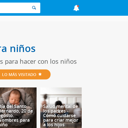
ra niños
s para hacer con los niños
LO MÁS VISITADO
Día del Santo
Salud mental de
Bernardo, 20 de
los padres -
agosto.
Cómo cuidarse
Nombres para
para criar mejor
niño
a los hijos