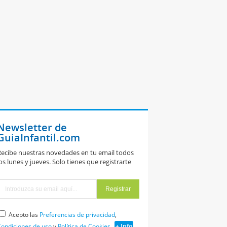
Newsletter de
GuiaInfantil.com
ecibe nuestras novedades en tu email todos
os lunes y jueves. Solo tienes que registrarte
Acepto las
Preferencias de privacidad
,
ondiciones de uso
y
Política de Cookies
+ Info