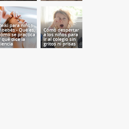
Reiki para niños
y bebés - Qué es,
Cómo despertar
cómo se practica
a los niños para
y qué dice la
ir al colegio sin
ciencia
gritos ni prisas