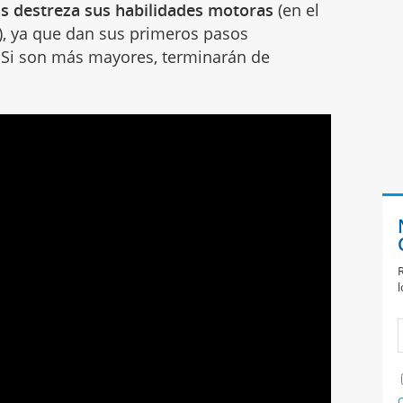
ás destreza sus habilidades motoras
(en el
, ya que dan sus primeros pasos
Si son más mayores, terminarán de
R
l
C