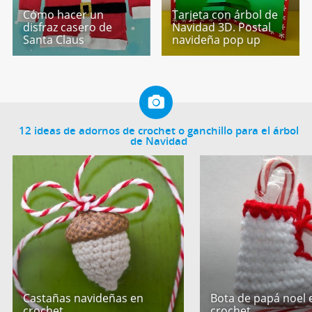
Cómo hacer un
Tarjeta con árbol de
disfraz casero de
Navidad 3D. Postal
Santa Claus
navideña pop up
12 ideas de adornos de crochet o ganchillo para el árbol
de Navidad
Castañas navideñas en
Bota de papá noel 
crochet
crochet