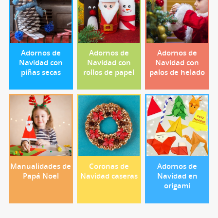
Adornos de
Adornos de
Adornos de
Navidad con
Navidad con
Navidad con
piñas secas
rollos de papel
palos de helado
Manualidades de
Coronas de
Adornos de
Papá Noel
Navidad caseras
Navidad en
origami