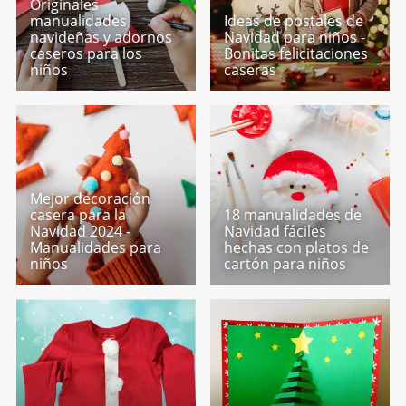
Originales
manualidades
Ideas de postales de
navideñas y adornos
Navidad para niños -
caseros para los
Bonitas felicitaciones
niños
caseras
Mejor decoración
casera para la
18 manualidades de
Navidad 2024 -
Navidad fáciles
Manualidades para
hechas con platos de
niños
cartón para niños