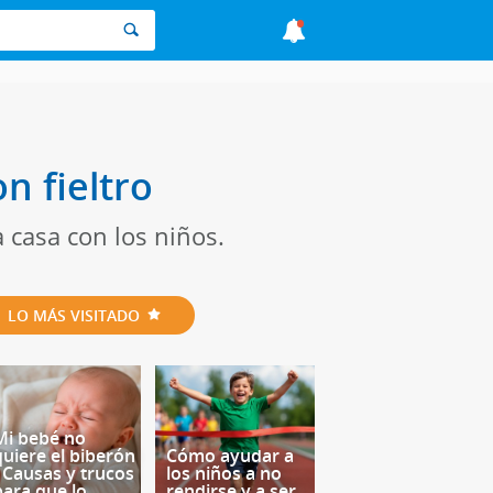
 fieltro
 casa con los niños.
LO MÁS VISITADO
Mi bebé no
quiere el biberón
Cómo ayudar a
- Causas y trucos
los niños a no
para que lo
rendirse y a ser