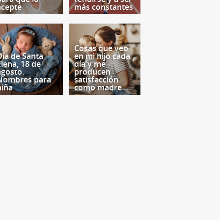
acepte
más constantes
Cosas que veo
Día de Santa
en mi hijo cada
Elena, 18 de
día y me
agosto.
producen
Nombres para
satisfacción
niña
como madre