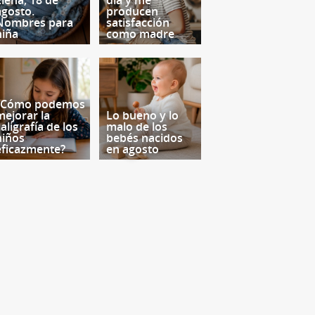
Elena, 18 de
día y me
agosto.
producen
Nombres para
satisfacción
niña
como madre
¿Cómo podemos
mejorar la
Lo bueno y lo
aligrafía de los
malo de los
niños
bebés nacidos
eficazmente?
en agosto