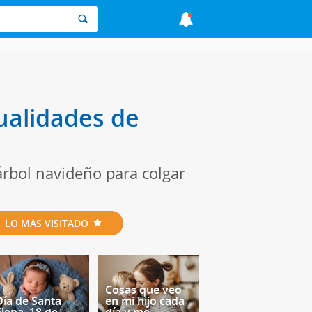
ualidades de
 árbol navideño para colgar
LO MÁS VISITADO
Cosas que veo
Día de Santa
en mi hijo cada