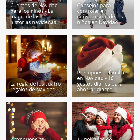
Cuentos de Navidad
Consejos para
para los niños - La
controlar el
magia de las
consumismo de los
historias navideñas
niños en Navidad
Presupuesto familiar
en Navidad - 16
La regla de los cuatro
gestos diarios para
regalos de Navidad
ahorrar dinero
8 experiencias
12 películas de