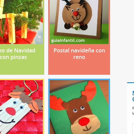
no de Navidad
Postal navideña con
con pinzas
reno
R
l