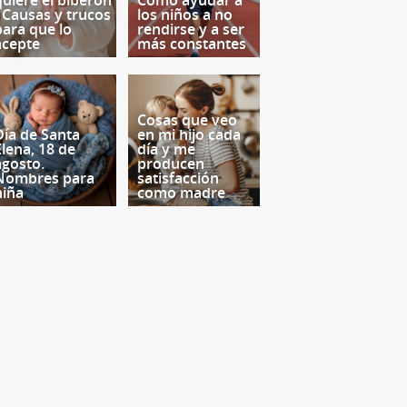
quiere el biberón
Cómo ayudar a
- Causas y trucos
los niños a no
para que lo
rendirse y a ser
acepte
más constantes
Cosas que veo
Día de Santa
en mi hijo cada
Elena, 18 de
día y me
agosto.
producen
Nombres para
satisfacción
niña
como madre