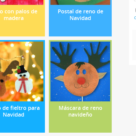
o con palos de
Postal de reno de
madera
Navidad
C
 de fieltro para
Máscara de reno
Navidad
navideño