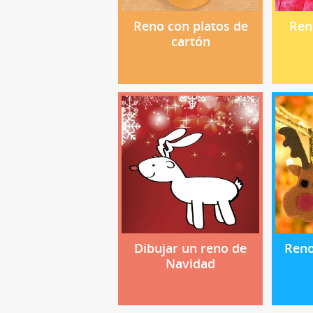
Reno con platos de
Ren
cartón
Dibujar un reno de
Reno
Navidad