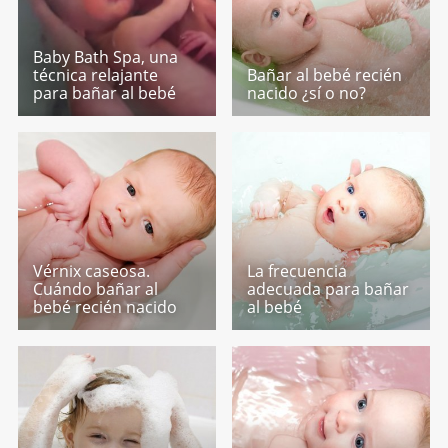
Baby Bath Spa, una
técnica relajante
Bañar al bebé recién
para bañar al bebé
nacido ¿sí o no?
Vérnix caseosa.
La frecuencia
Cuándo bañar al
adecuada para bañar
bebé recién nacido
al bebé