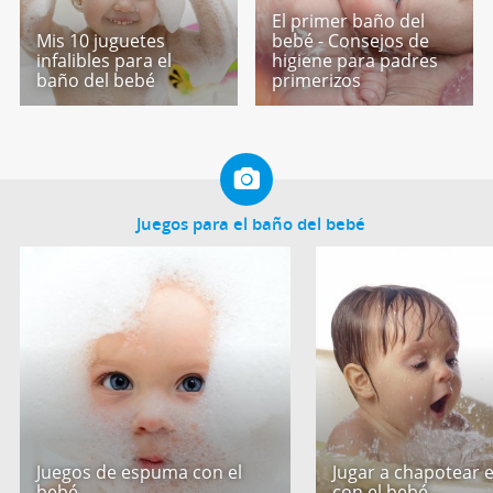
El primer baño del
Mis 10 juguetes
bebé - Consejos de
infalibles para el
higiene para padres
baño del bebé
primerizos
Juegos para el baño del bebé
Juegos de espuma con el
Jugar a chapotear 
bebé
con el bebé