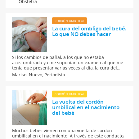
Obstetra
futuro contra ciertas enfermedades.
CORDÓN UMBILICAL
La cura del ombligo del bebé.
Lo que NO debes hacer
Si los cambios de pañal, a los que no estaba
acostumbrada ya me suponían un examen al que me
tenía que presentar varias veces al día, la cura del
ombligo, desde luego, no era ninguna 'maría'. Curar el
Marisol Nuevo,
Periodista
ombligo al bebé, lo que no se debe hacer.
CORDÓN UMBILICAL
La vuelta del cordón
umbilical en el nacimiento
del bebé
Muchos bebés vienen con una vuelta de cordón
umbilical en el nacimiento. A través de este conducto,