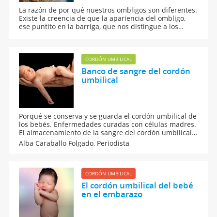
La razón de por qué nuestros ombligos son diferentes.
Existe la creencia de que la apariencia del ombligo,
ese puntito en la barriga, que nos distingue a los
mamíferos y que se ha puesto de moda exhibir, está
determinada por la forma en que los médicos o
comadronas nos pinzan y cortan el cordón umbilical o
'tripa' que nos une a nuestras madres hasta el
CORDÓN UMBILICAL
momento del nacimiento.
Banco de sangre del cordón
umbilical
Porqué se conserva y se guarda el cordón umbilical de
los bebés. Enfermedades curadas con células madres.
El almacenamiento de la sangre del cordón umbilical
del bebé puede ayudar en el tratamiento de alguna
Alba Caraballo Folgado,
Periodista
enfermedad que él pueda tener más tarde en su vida.
CORDÓN UMBILICAL
El cordón umbilical del bebé
en el embarazo