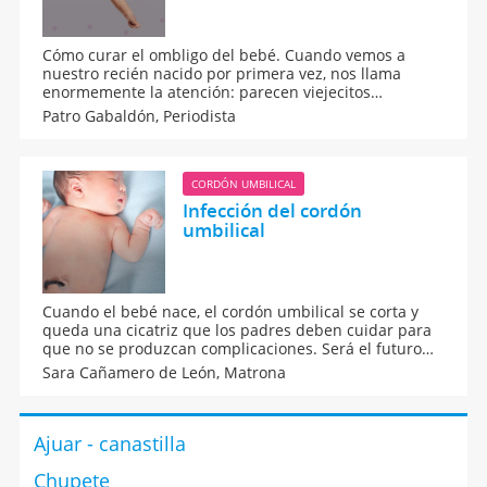
Cómo curar el ombligo del bebé. Cuando vemos a
nuestro recién nacido por primera vez, nos llama
enormemente la atención: parecen viejecitos
arrugados, peluditos, grasientos, colorados, con la
Patro Gabaldón,
Periodista
mirada perdida... pero no nos importa, es nuestro
niño/a, ¡no hay criatura más suave y maravillosa sobre
la tierra! Eso sí, lo del ombligo me supera...
CORDÓN UMBILICAL
Infección del cordón
umbilical
Cuando el bebé nace, el cordón umbilical se corta y
queda una cicatriz que los padres deben cuidar para
que no se produzcan complicaciones. Será el futuro
ombligo del bebé. Pero, ¿qué pasa si se infecta?
Sara Cañamero de León,
Matrona
Ajuar - canastilla
Chupete