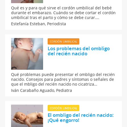
Qué es y para qué sirve el cordón umbilical del bebé
durante el embarazo. Cuándo se debe cortar el cordón
umbilical tras el parto y cómo se debe curar.
Problemas del cordón umbilical durante el embarazo.
Estefanía Esteban,
Periodista
CORDÓN UMBILICAL
Los problemas del ombligo
del recién nacido
Qué problemas puede presentar el ombligo del recién
nacido. Consejos para padres y síntomas o señales de
que el mbligo del recién nacido no cicatriza
correctamente.
Iván Carabaño Aguado,
Pediatra
CORDÓN UMBILICAL
El ombligo del recién nacido:
¡Qué engorro!