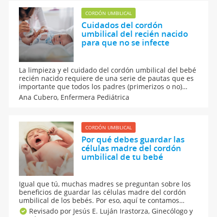
para que se caiga lo antes posible.
CORDÓN UMBILICAL
Cuidados del cordón
umbilical del recién nacido
para que no se infecte
La limpieza y el cuidado del cordón umbilical del bebé
recién nacido requiere de una serie de pautas que es
importante que todos los padres (primerizos o no)
conozcan. También es importante ser conscientes de
Ana Cubero,
Enfermera Pediátrica
cuáles son las señales que indican que el ombligo
puede estar infectado.
CORDÓN UMBILICAL
Por qué debes guardar las
células madre del cordón
umbilical de tu bebé
Igual que tú, muchas madres se preguntan sobre los
beneficios de guardar las células madre del cordón
umbilical de los bebés. Por eso, aquí te contamos
cómo gracias a la investigación estas se han
Revisado por Jesús E. Luján Irastorza,
Ginecólogo y
convertido en un posible salvavidas de tus hijos en el