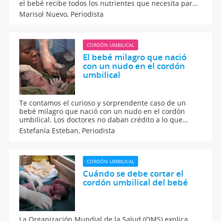
el bebé recibe todos los nutrientes que necesita para
su crecimiento a lo largo del embarazo. Si llegado el
Marisol Nuevo,
Periodista
momento del parto, el cordón permanece enrollado
alrededor del cuello del bebé puede haber problemas.
CORDÓN UMBILICAL
El bebé milagro que nació
con un nudo en el cordón
umbilical
Te contamos el curioso y sorprendente caso de un
bebé milagro que nació con un nudo en el cordón
umbilical. Los doctores no daban crédito a lo que
veían. ¿Cómo puede un bebé enredar el cordón
Estefanía Esteban,
Periodista
umbilical de tal forma que termine haciendo un
nudo? Felizmente, el bebé recién nacido se
encontraba en perfecto estado de salud.
CORDÓN UMBILICAL
Cuándo se debe cortar el
cordón umbilical del bebé
La Organización Mundial de la Salud (OMS) explica