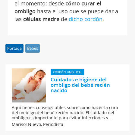
el momento: desde
cómo curar el
ombligo
hasta el uso que se puede dar a
las
células madre
de
dicho cordón
.
Portada
Bebés
CORDÓN UMBILICAL
Cuidados e higiene del
ombligo del bebé recién
nacido
Aquí tienes consejos útiles sobre cómo hacer la cura
del ombligo del bebé recién nacido. El cuidado del
ombligo es importante para evitar infecciones y
conseguir una recuperación buena y rápida. El
Marisol Nuevo,
Periodista
ombligo del bebé debe curarse en cada cambio de
pañal y mantenerse seco, protegido y bien tapado,