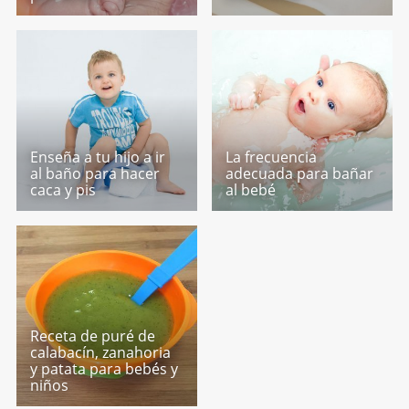
Enseña a tu hijo a ir
La frecuencia
al baño para hacer
adecuada para bañar
caca y pis
al bebé
Receta de puré de
calabacín, zanahoria
y patata para bebés y
niños