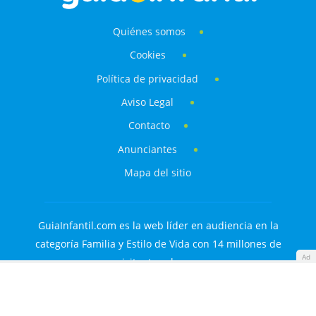
Quiénes somos
Cookies
Política de privacidad
Aviso Legal
Contacto
Anunciantes
Mapa del sitio
GuiaInfantil.com es la web líder en audiencia en la
categoría Familia y Estilo de Vida con 14 millones de
Ad
visitantes al mes.
Descargo de responsabilidades: Aunque nuestros
contenidos están realizados o verificados por profesionales