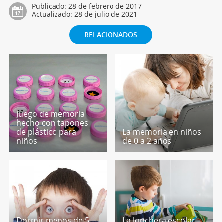
Publicado:
28 de febrero de 2017
Actualizado:
28 de julio de 2021
RELACIONADOS
Juego de memoria
hecho con tapones
de plástico para
La memoria en niños
niños
de 0 a 2 años
Dormir menos de 5
La lonchera escolar