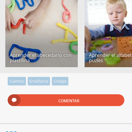
Aprender el abecedario con
Aprender el alfabe
plastilina
puzles
Cuentos
Enseñanza
Colegio
COMENTAR