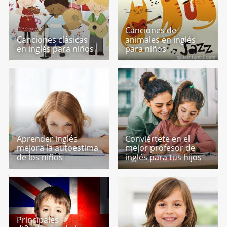
Canciones de
Canciones clásicas
animales en inglés
en inglés para niños
para niños
Aprender inglés
Conviértete en el
mejora la autoestima
mejor profesor de
de los niños
inglés para tus hijos
Principales