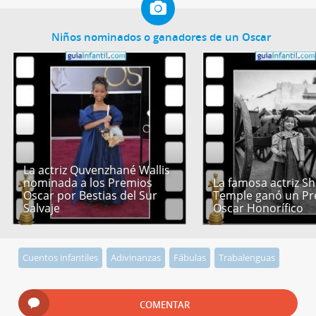
Niños nominados o ganadores de un Oscar
La actriz Quvenzhané Wallis
nominada a los Premios
La famosa actriz Sh
Oscar por Bestias del Sur
Temple ganó un P
Salvaje
Oscar Honorífico
Cuentos infantiles
Adivinanzas
Fábulas
Trabalenguas
COMENTAR