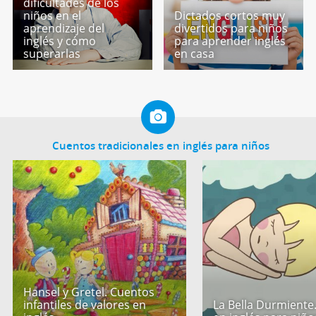
dificultades de los
niños en el
Dictados cortos muy
aprendizaje del
divertidos para niños
inglés y cómo
para aprender inglés
superarlas
en casa
Cuentos tradicionales en inglés para niños
Hansel y Gretel. Cuentos
infantiles de valores en
La Bella Durmiente