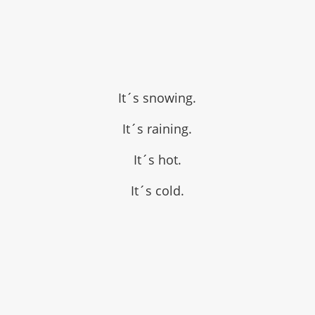
It´s snowing.
It´s raining.
It´s hot.
It´s cold.