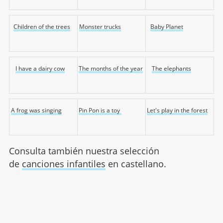
Children of the trees
Monster trucks
Baby Planet
I have a dairy cow
The months of the year
The elephants
A frog was singing
Pin Pon is a toy
Let's play in the forest
Consulta también nuestra selección
de
canciones infantiles
en castellano.