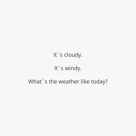
It´s cloudy.
It´s windy.
What´s the weather like today?