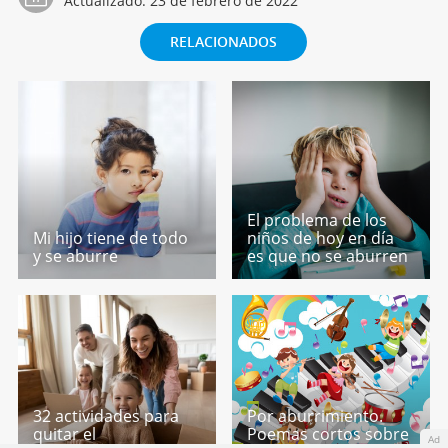
Actualizado:
23 de febrero de 2022
RELACIONADOS
El problema de los
Mi hijo tiene de todo
niños de hoy en día
y se aburre
es que no se aburren
32 actividades para
Por aburrimiento.
quitar el
Poemas cortos sobre
Ad