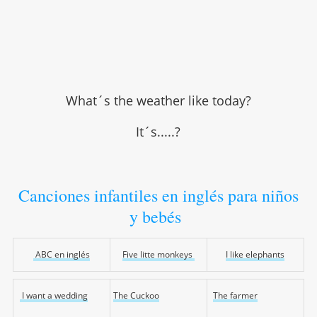
What´s the weather like today?
It´s.....?
Canciones infantiles en inglés para niños
y bebés
ABC en inglés
Five litte monkeys
I like elephants
I want a wedding
The Cuckoo
The farmer