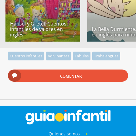
Hansel y Gretel. Cuentos
infantiles de valores en
La Bella Durmiente
inglés
en inglés para niño
Cuentos infantiles
Adivinanzas
Fábulas
Trabalenguas
COMENTAR
Quiénes somos