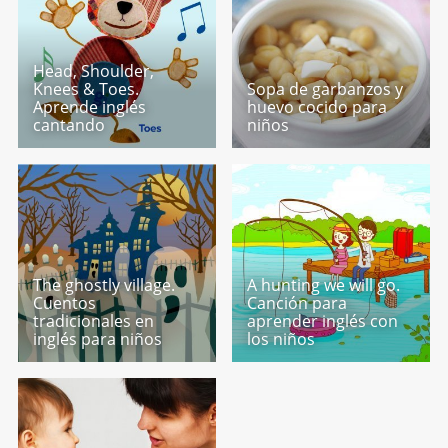
Head, Shoulder,
Knees & Toes.
Sopa de garbanzos y
Aprende inglés
huevo cocido para
cantando
niños
The ghostly village.
A hunting we will go.
Cuentos
Canción para
tradicionales en
aprender inglés con
inglés para niños
los niños