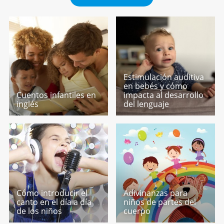
Estimulación auditiva
en bebés y cómo
Cuentos infantiles en
impacta al desarrollo
inglés
del lenguaje
Cómo introducir el
Adivinanzas para
canto en el día a día
niños de partes del
de los niños
cuerpo