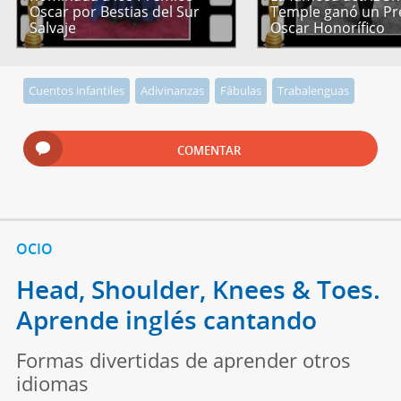
Oscar por Bestias del Sur
Temple ganó un P
Salvaje
Oscar Honorífico
Cuentos infantiles
Adivinanzas
Fábulas
Trabalenguas
COMENTAR
OCIO
Head, Shoulder, Knees & Toes.
Aprende inglés cantando
Formas divertidas de aprender otros
idiomas