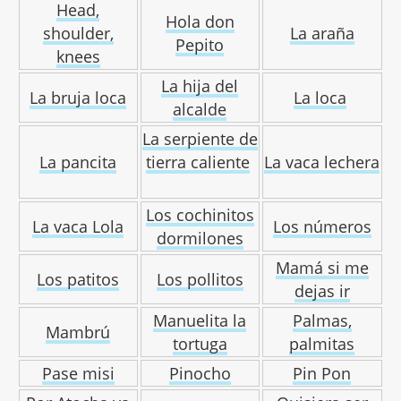
Head,
Hola don
shoulder,
La araña
Pepito
knees
La hija del
La bruja loca
La loca
alcalde
La serpiente de
La pancita
tierra caliente
La vaca lechera
Los cochinitos
La vaca Lola
Los números
dormilones
Mamá si me
Los patitos
Los pollitos
dejas ir
Manuelita la
Palmas,
Mambrú
tortuga
palmitas
Pase misi
Pinocho
Pin Pon