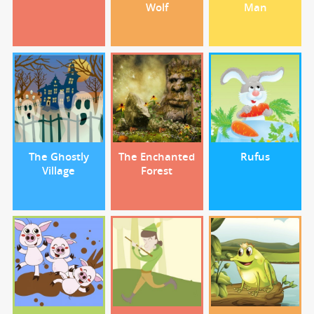
Wolf
Man
The Ghostly
The Enchanted
Rufus
Village
Forest