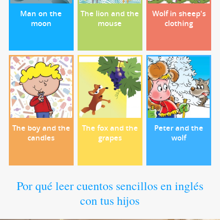
Man on the
The lion and the
Wolf in sheep's
moon
mouse
clothing
The boy and the
The fox and the
Peter and the
candles
grapes
wolf
Por qué leer cuentos sencillos en inglés
con tus hijos