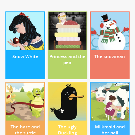
Snow White
Princess and the
The snowman
pea
The hare and
The ugly
Milkmaid and
the turtle
Duckling
her pail