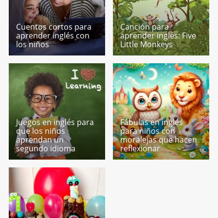
Cuentos cortos para
Canción para
aprender inglés con
aprender inglés: Five
los niños
Little Monkeys
Juegos en inglés para
Fábulas en inglés
que los niños
para niños con
aprendan un
moralejas que hacen
segundo idioma
reflexionar