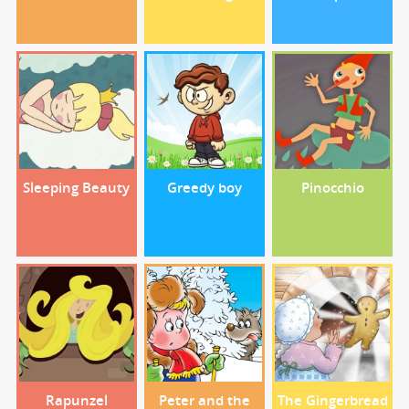
Sleeping Beauty
Greedy boy
Pinocchio
Rapunzel
Peter and the
The Gingerbread