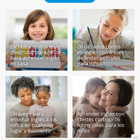
Dictados cortos muy
26 dictados cortos
divertidos para niños
en inglés con frases
para aprender inglés
de lindas películas
en casa
para niños
Un juego para
Aprender inglés con
enseñar inglés a los
chistes cortos - 16
niños en cualquier
funny jokes para los
lugar y momento
niños
Ad