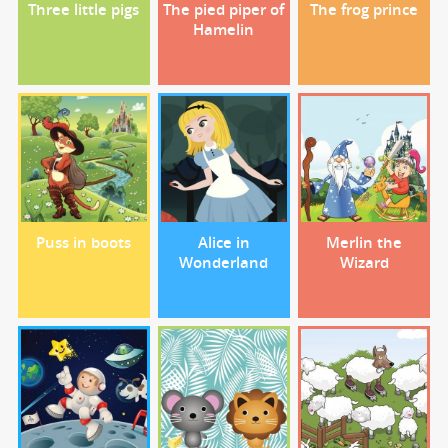
Three little pigs
The pied piper of
The frog prince
Hamelin
Puss in boots
Alice in
Merlin the
Wonderland
Wizard