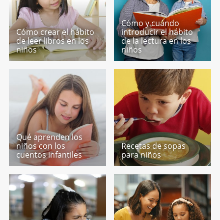
Cómo y cuándo
Cómo crear el hábito
introducir el hábito
de leer libros en los
de la lectura en los
niños
niños
Qué aprenden los
niños con los
Recetas de sopas
cuentos infantiles
para niños