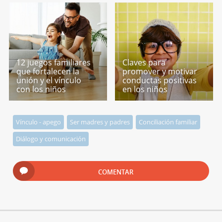
12 juegos familiares
Claves para
que fortalecen la
promover y motivar
unión y el vínculo
conductas positivas
con los niños
en los niños
Vínculo - apego
Ser madres y padres
Conciliación familiar
Diálogo y comunicación
COMENTAR