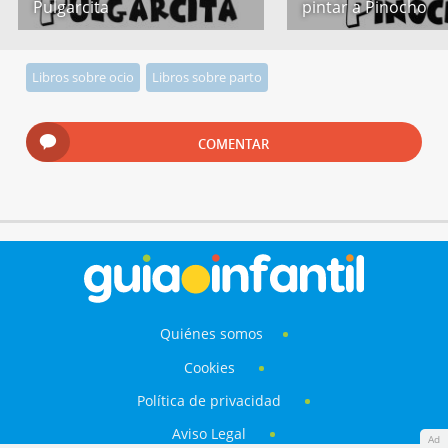
Pulgarcita
pintar a Pinocho
Libros sobre ocio
Libros sobre parto
COMENTAR
Quiénes somos
Cookies
Política de privacidad
Aviso Legal
Ad