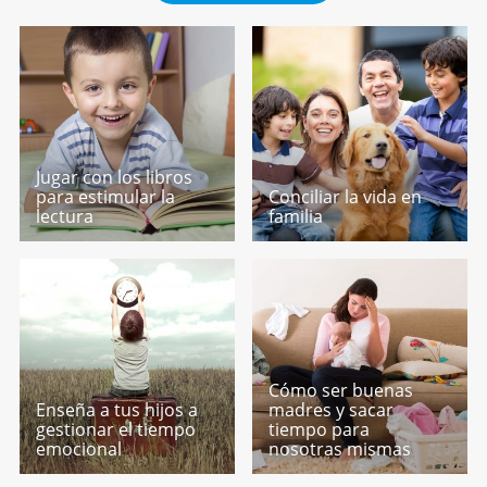
Jugar con los libros
para estimular la
Conciliar la vida en
lectura
familia
Cómo ser buenas
Enseña a tus hijos a
madres y sacar
gestionar el tiempo
tiempo para
emocional
nosotras mismas