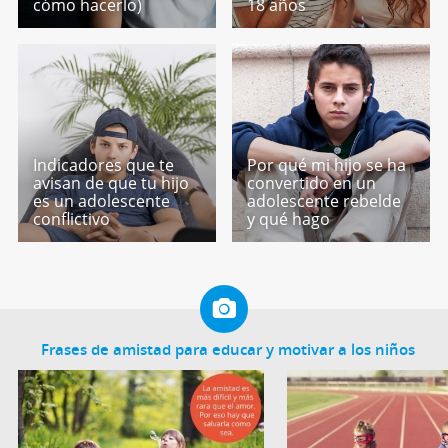
cómo hacerlo)
18 años
Indicadores que te
Por qué mi hijo se ha
avisan de que tu hijo
convertido en un
es un adolescente
adolescente rebelde
conflictivo
y qué hago
Frases de amistad para educar y motivar a los niños