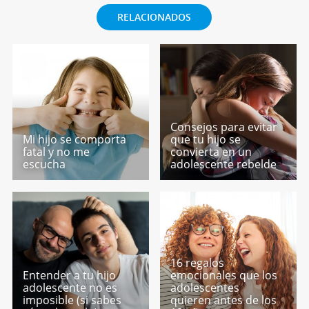
RELACIONADOS
Consejos para evitar
Mi hijo se comporta
que tu hijo se
fatal y no me
convierta en un
escucha
adolescente rebelde
16 regalos
Entender a tu hijo
emocionales que los
adolescente no es
adolescentes
imposible (si sabes
quieren antes de los