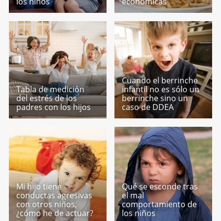
los niños
económicas
Cuando el berrinche
Tabla de medición
infantil no es sólo un
del estrés de los
berrinche sino un
padres con los hijos
caso de DDEA
Mi hijo tiene
Qué se esconde tras
conductas agresivas
el mal
con otros niños,
comportamiento de
¿cómo he de actuar?
los niños