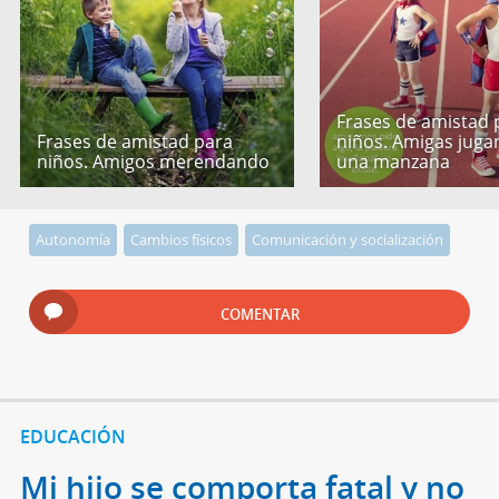
Frases de amistad 
Frases de amistad para
niños. Amigas jug
niños. Amigos merendando
una manzana
Autonomía
Cambios físicos
Comunicación y socialización
COMENTAR
EDUCACIÓN
Mi hijo se comporta fatal y no