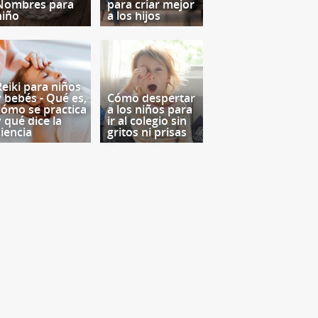
Nombres para
para criar mejor
niño
a los hijos
Reiki para niños
y bebés - Qué es,
Cómo despertar
cómo se practica
a los niños para
y qué dice la
ir al colegio sin
ciencia
gritos ni prisas