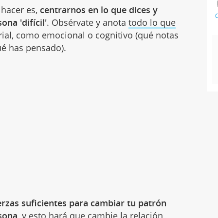
 hacer es,
centrarnos en lo que dices y
C
na 'difícil'
. Obsérvate y anota
todo lo que
rial, como emocional o cognitivo (qué notas
ué has pensado).
rzas suficientes para cambiar tu patrón
rsona
, y esto hará que cambie la relación