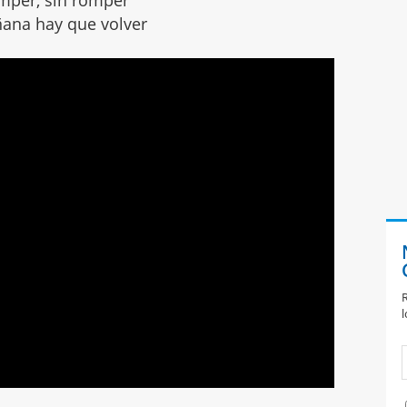
ana hay que volver
R
l