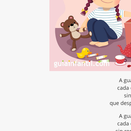
A gu
cada 
sin
que desp
A gu
cada 
sin r