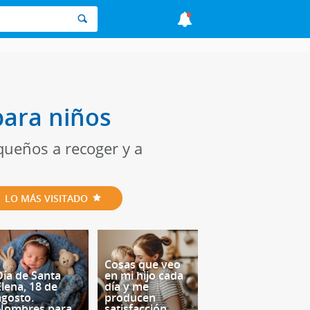
para niños
queños a recoger y a
LO MÁS VISITADO
Cosas que veo
Día de Santa
en mi hijo cada
Elena, 18 de
día y me
agosto.
producen
Nombres para
satisfacción