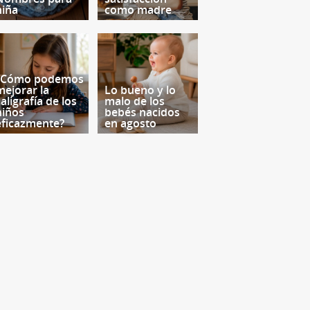
niña
como madre
¿Cómo podemos
mejorar la
Lo bueno y lo
aligrafía de los
malo de los
niños
bebés nacidos
eficazmente?
en agosto