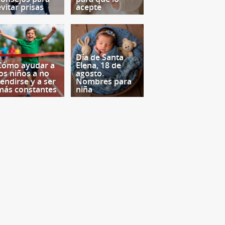
evitar prisas
acepte
Día de Santa
Cómo ayudar a
Elena, 18 de
los niños a no
agosto.
rendirse y a ser
Nombres para
más constantes
niña