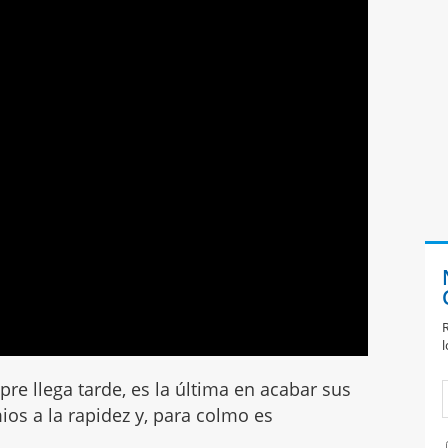
R
l
re llega tarde, es la última en acabar sus
ios a la rapidez y, para colmo es