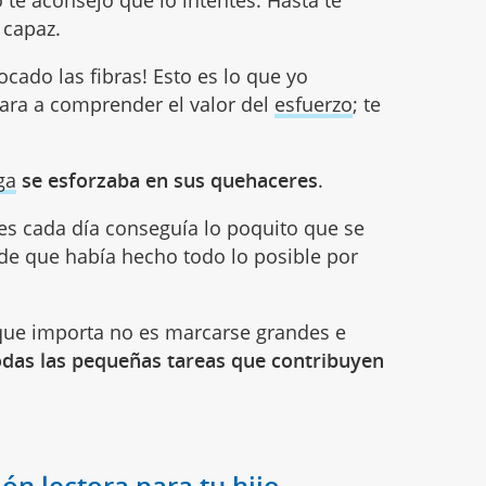
te aconsejo que lo intentes. Hasta te
 capaz.
cado las fibras! Esto es lo que yo
ara a comprender el valor del
esfuerzo
; te
ga
se esforzaba en sus quehaceres
.
s cada día conseguía lo poquito que se
de que había hecho todo lo posible por
 que importa no es marcarse grandes e
odas las pequeñas tareas que contribuyen
n lectora para tu hijo