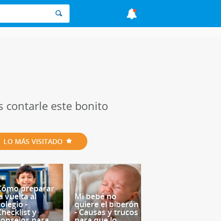
as contarle este bonito
LO MÁS VISITADO
Cómo preparar
a vuelta al
Mi bebé no
olegio -
quiere el biberón
Checklist y
- Causas y trucos
consejos para
para que lo