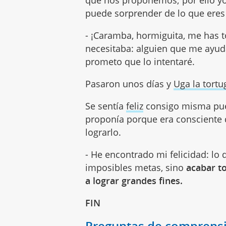
que nos proponemos; por ello yo 
puede sorprender de lo que eres
- ¡Caramba, hormiguita, me has to
necesitaba: alguien que me ayud
prometo que lo intentaré.
Pasaron unos días y
Uga la tortu
Se sentía
feliz
consigo misma pue
proponía porque era consciente 
lograrlo.
- He encontrado mi felicidad: lo
imposibles metas, sino
acabar t
a lograr grandes fines.
FIN
Preguntas de comprensió