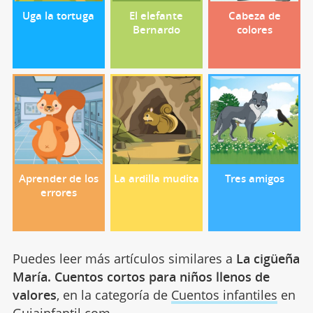
Uga la tortuga
El elefante
Cabeza de
Bernardo
colores
Aprender de los
La ardilla mudita
Tres amigos
errores
Puedes leer más artículos similares a
La cigüeña
María. Cuentos cortos para niños llenos de
valores
, en la categoría de
Cuentos infantiles
en