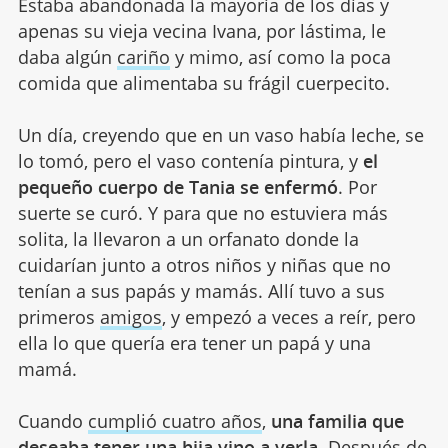
Estaba abandonada la mayoría de los días y
apenas su vieja vecina Ivana, por lástima, le
daba algún
cariño
y mimo, así como la poca
comida que alimentaba su frágil cuerpecito.
Un día, creyendo que en un vaso había leche, se
lo tomó, pero el vaso contenía pintura, y
el
pequeño cuerpo de Tania se enfermó
. Por
suerte se curó. Y para que no estuviera más
solita, la llevaron a un orfanato donde la
cuidarían junto a otros niños y niñas que no
tenían a sus papás y mamás. Allí tuvo a sus
primeros
amigos
, y empezó a veces a reír, pero
ella lo que quería era tener un papá y una
mamá.
Cuando
cumplió cuatro años
,
una familia que
deseaba tener una hija vino a verla
. Después de