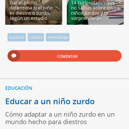
Dar el pecho
14 curiosidades que
determina si el niño
no sabías sobre los
es diestro o zurdo,
niños zurdos y te
según un estudio
sorprenderán
Escritura
Lectura
Aprendizaje
COMENTAR
EDUCACIÓN
Educar a un niño zurdo
Cómo adaptar a un niño zurdo en un
mundo hecho para diestros