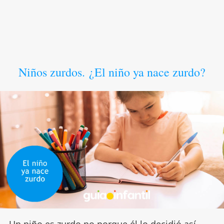
Niños zurdos. ¿El niño ya nace zurdo?
Un
niño es zurdo
no porque él lo decidió así.