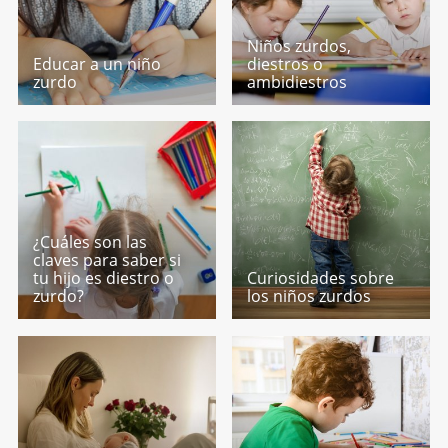
Niños zurdos,
Educar a un niño
diestros o
zurdo
ambidiestros
¿Cuáles son las
claves para saber si
tu hijo es diestro o
Curiosidades sobre
zurdo?
los niños zurdos