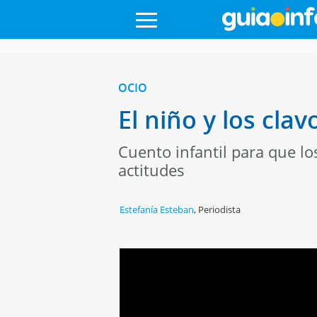
OCIO
El niño y los cla
Cuento infantil para que l
actitudes
Estefanía Esteban
,
Periodista