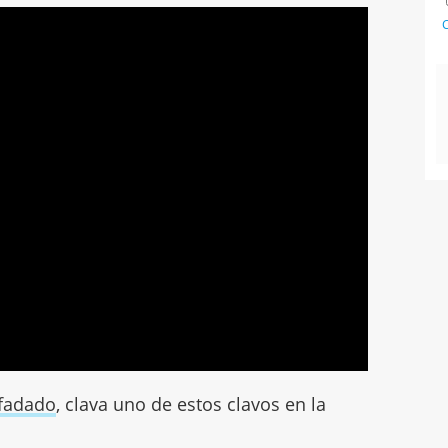
C
nfadado
, clava uno de estos clavos en la