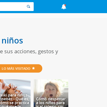
 niños
e sus acciones, gestos y
LO MÁS VISITADO
Reiki para niños
y bebés - Qué es,
Cómo despertar
cómo se practica
a los niños para
y qué dice la
ir al colegio sin