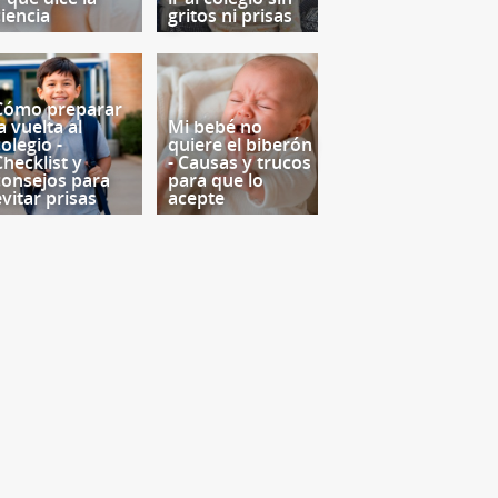
ciencia
gritos ni prisas
Cómo preparar
a vuelta al
Mi bebé no
olegio -
quiere el biberón
Checklist y
- Causas y trucos
consejos para
para que lo
evitar prisas
acepte