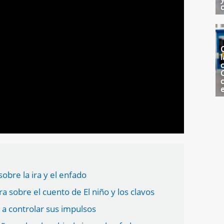
l
c
sobre la ira y el enfado
 sobre el cuento de El niño y los clavos
 a controlar sus impulsos