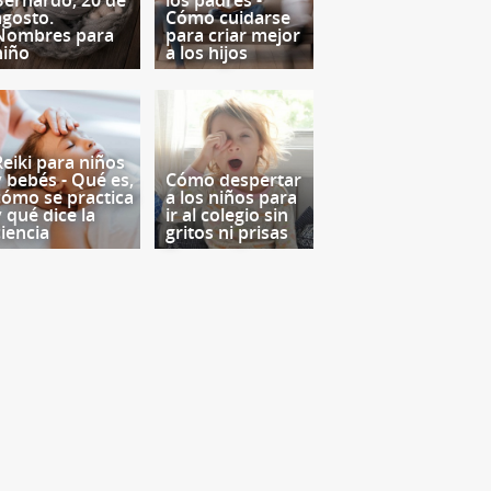
Bernardo, 20 de
los padres -
agosto.
Cómo cuidarse
Nombres para
para criar mejor
niño
a los hijos
Reiki para niños
y bebés - Qué es,
Cómo despertar
cómo se practica
a los niños para
y qué dice la
ir al colegio sin
ciencia
gritos ni prisas