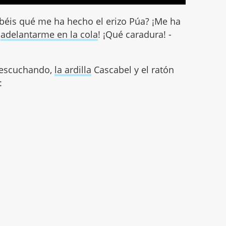
béis qué me ha hecho el erizo Púa? ¡Me ha
a
adelantarme en la cola
! ¡Qué caradura! -
 escuchando,
la ardilla
Cascabel y el ratón
: