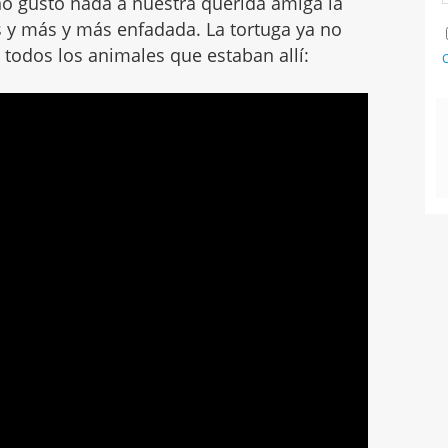
 no gustó nada a nuestra querida amiga la
s y más y más enfadada. La tortuga ya no
 todos los animales que estaban allí:
C