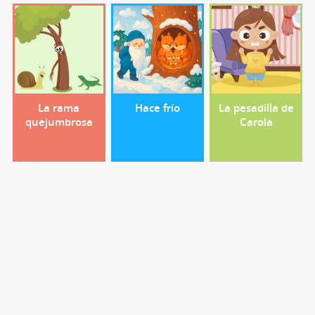
La rama
Hace frío
La pesadilla de
quejumbrosa
Carola