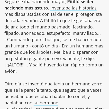
Según se iba haciendo mayor,
Pitiflú se iba
haciendo más astuto
.
Inventaba las historias
más disparatadas con tal de ser el protagonista
de cada reunión. A Pitiflú lo que le gustaba era
dejar a todo el mundo pasmado, fascinado,
flipado, anonadado, estupefacto, maravillado...
- Caminando por el bosque, se me ha acercado
un humano - contó un día - Era un humano más
grande que los árboles. Me iba a disparar con
un pistolón gigante pero yo, valiente, le dije:
'¡¡¡ALTO!!!'... Y salió huyendo tan rápido como un
avión.
Otro día se inventó que tenía un hermano zorro
que se le parecía tanto, que seguro que a veces
pensaban que estaban hablando con él, y
hablaban con
su hermano
.
- ¡Hola todos! - sorprendió en una ocasión - ¡Soy