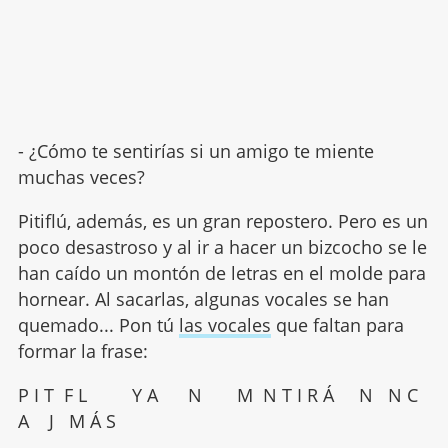
- ¿Cómo te sentirías si un amigo te miente
muchas veces?
Pitiflú, además, es un gran repostero. Pero es un
poco desastroso y al ir a hacer un bizcocho se le
han caído un montón de letras en el molde para
hornear. Al sacarlas, algunas vocales se han
quemado... Pon tú
las vocales
que faltan para
formar la frase:
P I T F L Y A N M N T I R Á N N C
A J M Á S