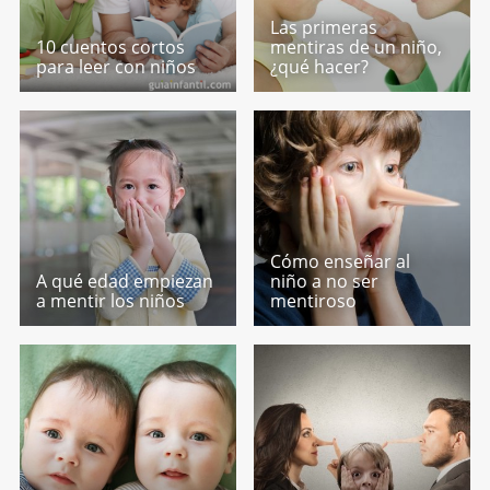
Las primeras
10 cuentos cortos
mentiras de un niño,
para leer con niños
¿qué hacer?
Cómo enseñar al
A qué edad empiezan
niño a no ser
a mentir los niños
mentiroso