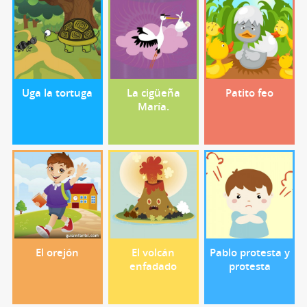
Uga la tortuga
La cigüeña
Patito feo
María.
El orejón
El volcán
Pablo protesta y
enfadado
protesta