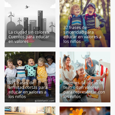
37 frases de
La ciudad sin colores.
sinceridad para
Cuentos para educar
educar en valores a
en valores
los niños
351 frases de
Guiones de obras de
amistad cortas para
teatro con valores
educar en valores a
para representar con
los niños
los niños