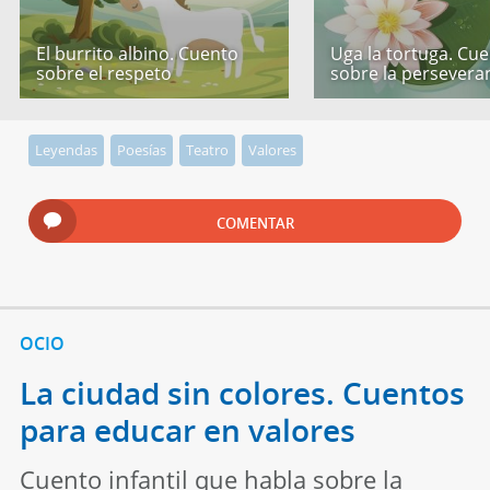
El burrito albino. Cuento
Uga la tortuga. Cu
sobre el respeto
sobre la persevera
Leyendas
Poesías
Teatro
Valores
COMENTAR
OCIO
La ciudad sin colores. Cuentos
para educar en valores
Cuento infantil que habla sobre la