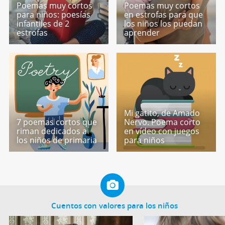
Poemas muy cortos
Poemas muy cortos
para niños: poesías
en estrofas para que
infantiles de 2
los niños los puedan
estrofas
aprender
Mi gatito, de Amado
7 poemas cortos que
Nervo. Poema corto
riman dedicados a
en vídeo con juegos
los niños de primaria
para niños
Cuentos con valores para los niños