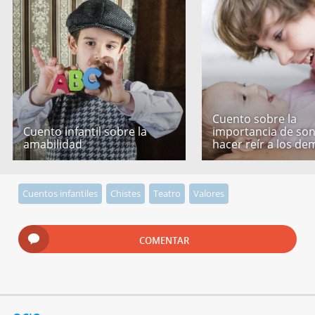
Cuento sobre la
Cuento infantil sobre la
importancia de son
amabilidad
hacer reír a los de
Cuentos infantiles
Chistes
Teatro
Valores
COMENTAR