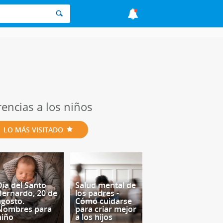
rencias a los niños
LO MÁS VISITADO
Día del Santo
Salud mental de
Bernardo, 20 de
los padres -
agosto.
Cómo cuidarse
Nombres para
para criar mejor
niño
a los hijos