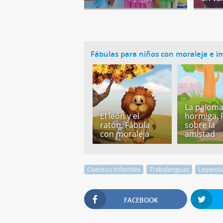
Fábulas para niños con moraleja e 
La paloma 
El león y el
hormiga. 
ratón. Fábula
sobre la
con moraleja
amistad
Cuentos infantiles
Trabalenguas
Leyend
FACEBOOK