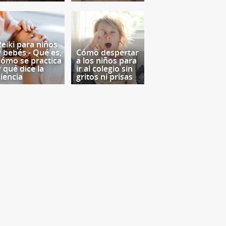
Reiki para niños
y bebés - Qué es,
Cómo despertar
cómo se practica
a los niños para
y qué dice la
ir al colegio sin
ciencia
gritos ni prisas