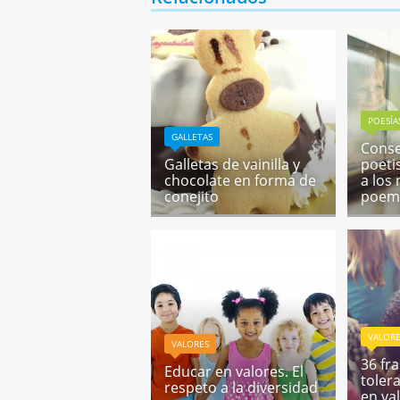
POESÍA
GALLETAS
Conse
Galletas de vainilla y
poeti
chocolate en forma de
a los 
conejito
poem
VALOR
VALORES
36 fr
Educar en valores. El
toler
respeto a la diversidad
en va