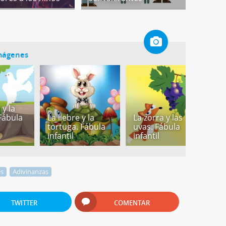
imágenes
y la
Fábula
La liebre y la
La zorra y las
L
tortuga. Fábula
uvas. Fábula
h
infantil
infantil
d
as
Adivinanzas
TWITTER
COMENTAR