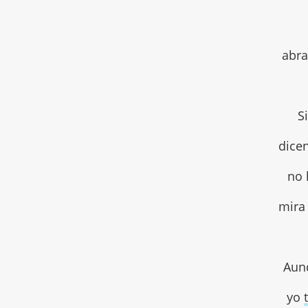
abra
S
dice
no 
mira 
Aun
yo