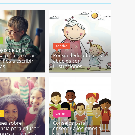
S
POESÍAS
jos de una
sa para enseñar
Poesía dedicada a los
niños a escribir
abuelos con
as
ilustraciones
ES
VALORES
ases sobre
Consejos para
ancia para educar
enseñar a los niños a
lores a los niños
ser tolerantes