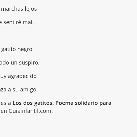
e marchas lejos
 sentiré mal.
l gatito negro
ado un suspiro,
uy agradecido
aza a su amigo.
res a
Los dos gatitos. Poema solidario para
en Guiainfantil.com.
0