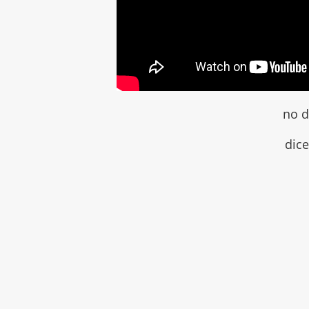
no 
dice