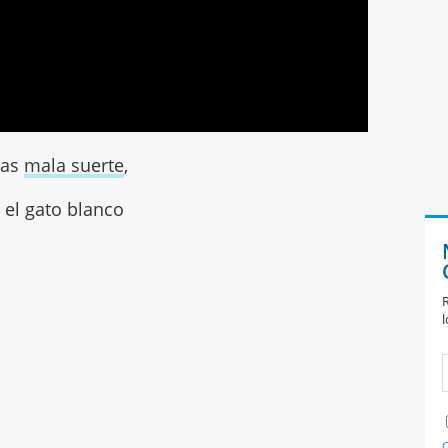
das
mala suerte
,
 el gato blanco
R
l
C