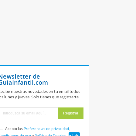
Newsletter de
GuiaInfantil.com
ecibe nuestras novedades en tu email todos
os lunes y jueves. Solo tienes que registrarte
Acepto las
Preferencias de privacidad
,
ondiciones de uso
y
Política de Cookies
+ Info