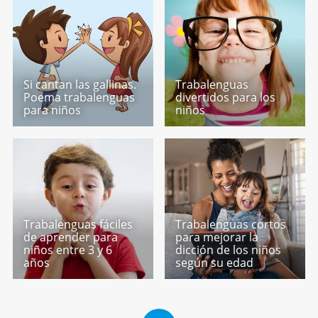
Si cantan las gallinas.
Trabalenguas
Poema trabalenguas
divertidos para los
para niños
niños
Trabalenguas fáciles
Trabalenguas cortos
de aprender para
para mejorar la
niños entre 3 y 6
dicción de los niños
años
según su edad