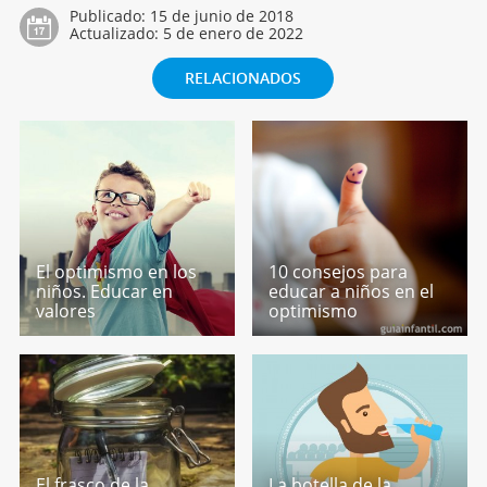
Publicado:
15 de junio de 2018
Actualizado:
5 de enero de 2022
RELACIONADOS
El optimismo en los
10 consejos para
niños. Educar en
educar a niños en el
valores
optimismo
El frasco de la
La botella de la