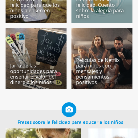
felicidad para que los
felicidad. Cuento
niños piensen en
sobre la alegría para
positivo
niños
Películas de Netflix
Jarra de las
para niños con
oportunidades para
mensajes y
enseñar el valor del
pensamientos
dinero a los niños
positivos
Frases sobre la felicidad para educar a los niños